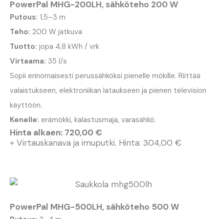
PowerPal MHG-200LH, sähköteho 200 W
Putous:
1,5–3 m
Teho:
200 W jatkuva
Tuotto:
jopa 4,8 kWh / vrk
Virtaama:
35 l/s
Sopii erinomaisesti perussähköksi pienelle mökille. Riittää
valaistukseen, elektroniikan lataukseen ja pienen television
käyttöön.
Kenelle:
erämökki, kalastusmaja, varasähkö.
Hinta alkaen: 720,00 €
+ Virtauskanava ja imuputki. Hinta: 304,00 €
PowerPal MHG-500LH, sähköteho 500 W