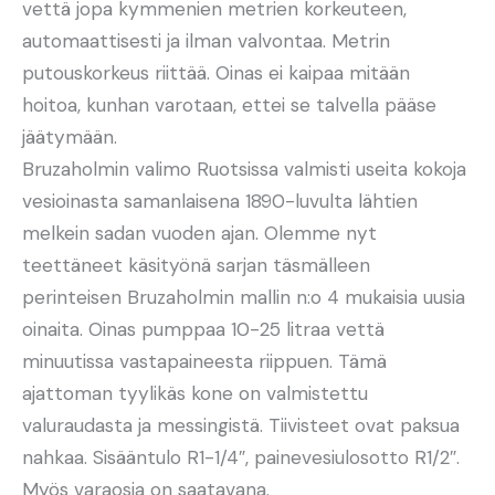
vettä jopa kymmenien metrien korkeuteen,
automaattisesti ja ilman valvontaa. Metrin
putouskorkeus riittää. Oinas ei kaipaa mitään
hoitoa, kunhan varotaan, ettei se talvella pääse
jäätymään.
Bruzaholmin valimo Ruotsissa valmisti useita kokoja
vesioinasta samanlaisena 1890-luvulta lähtien
melkein sadan vuoden ajan. Olemme nyt
teettäneet käsityönä sarjan täsmälleen
perinteisen Bruzaholmin mallin n:o 4 mukaisia uusia
oinaita. Oinas pumppaa 10-25 litraa vettä
minuutissa vastapaineesta riippuen. Tämä
ajattoman tyylikäs kone on valmistettu
valuraudasta ja messingistä. Tiivisteet ovat paksua
nahkaa. Sisääntulo R1-1/4″, painevesiulosotto R1/2″.
Myös varaosia on saatavana.