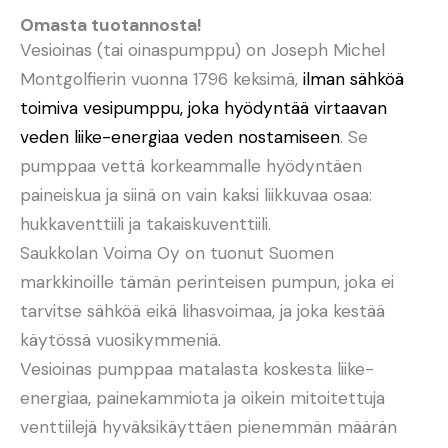
Omasta tuotannosta!
Vesioinas (tai oinaspumppu) on Joseph Michel
Montgolfierin vuonna 1796 keksimä,
ilman sähköä
toimiva vesipumppu, joka hyödyntää virtaavan
veden liike-energiaa veden nostamiseen
. Se
pumppaa vettä korkeammalle hyödyntäen
paineiskua ja siinä on vain kaksi liikkuvaa osaa:
hukkaventtiili ja takaiskuventtiili.
Saukkolan Voima Oy on tuonut Suomen
markkinoille tämän perinteisen pumpun, joka ei
tarvitse sähköä eikä lihasvoimaa, ja joka kestää
käytössä vuosikymmeniä.
Vesioinas pumppaa matalasta koskesta liike-
energiaa, painekammiota ja oikein mitoitettuja
venttiilejä hyväksikäyttäen pienemmän määrän