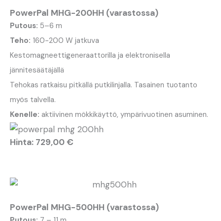
PowerPal MHG-200HH (varastossa)
Putous:
5–6 m
Teho:
160-200 W jatkuva
Kestomagneettigeneraattorilla ja elektronisella
jännitesäätäjällä
Tehokas ratkaisu pitkällä putkilinjalla. Tasainen tuotanto
myös talvella.
Kenelle:
aktiivinen mökkikäyttö, ympärivuotinen asuminen.
Hinta: 729,00 €
PowerPal MHG-500HH (varastossa)
Putous:
7 – 11 m