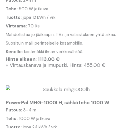
Putous:
2–4 m
Teho:
500 W jatkuva
Tuotto:
jopa 12 kWh / vrk
Virtaama:
70 l/s
Mahdollistaa jo jääkaapin, TV:n ja valaistuksen yhtä aikaa.
Suosituin malli perinteiselle kesämökille.
Kenelle:
kesämökki ilman verkkosähköä.
Hinta alkaen: 1113,00 €
+ Virtauskanava ja imuputki. Hinta: 455,00 €
PowerPal MHG-1000LH, sähköteho 1000 W
Putous:
3–4 m
Teho:
1000 W jatkuva
Tuotto:
jopa 24 kWh / vrk