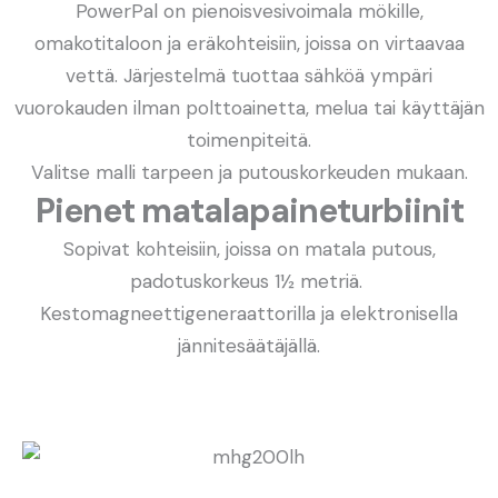
PowerPal on pienoisvesivoimala mökille,
omakotitaloon ja eräkohteisiin, joissa on virtaavaa
vettä. Järjestelmä tuottaa sähköä ympäri
vuorokauden ilman polttoainetta, melua tai käyttäjän
toimenpiteitä.
Valitse malli tarpeen ja putouskorkeuden mukaan.
Pienet matalapaineturbiinit
Sopivat kohteisiin, joissa on matala putous,
padotuskorkeus 1½ metriä.
Kestomagneettigeneraattorilla ja elektronisella
jännitesäätäjällä.